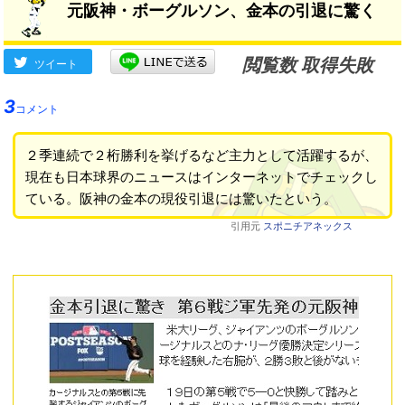
元阪神・ボーグルソン、金本の引退に驚く
閲覧数 取得失敗
ツイート
3
コメント
２季連続で２桁勝利を挙げるなど主力として活躍するが、
現在も日本球界のニュースはインターネットでチェックし
ている。阪神の金本の現役引退には驚いたという。
引用元
スポニチアネックス