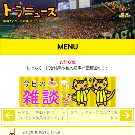
MENU
－ お知らせ －
しばらく、試合結果や他の記事の更新遅れます
←
能見「（明日も勝つ！）っ
金本、レディースゴルフに現
ていうと大体負けるんですよ
る
→
w」
2012年10月21日 16:59