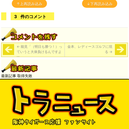
↑上再読み込み
↓下再読み込み
3
件のコメント
←
能見「（明日も勝つ！）っ
金本、レディースゴルフに現
ていうと大体負けるんですよ
る
→
w」
最新記事 取得失敗