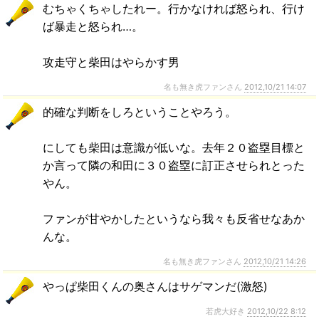
むちゃくちゃしたれー。行かなければ怒られ、行け
ば暴走と怒られ…。
攻走守と柴田はやらかす男
名も無き虎ファンさん
2012,10/21 14:07
的確な判断をしろということやろう。
にしても柴田は意識が低いな。去年２０盗塁目標と
か言って隣の和田に３０盗塁に訂正させられとった
やん。
ファンが甘やかしたというなら我々も反省せなあか
んな。
名も無き虎ファンさん
2012,10/21 14:26
やっぱ柴田くんの奥さんはサゲマンだ(激怒)
若虎大好き
2012,10/22 8:12