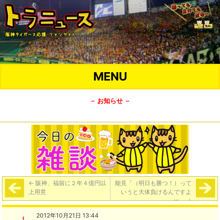
MENU
－ お知らせ －
←
阪神、福留に２年４億円以
能見「（明日も勝つ！）って
上用意
いうと大体負けるんですよ
w」
→
2012年10月21日 13:44