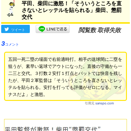
平田、柴田に激怒！「そういうところを直
さないとレッテルを貼られる」柴田、懲罰
交代
閲覧数 取得失敗
ツイート
3
コメント
五回一死二塁の場面で右前適時打。相手の送球間に二塁を
狙うが、素早い返球でアウトになった。直後の守備から一
二三と交代。３打数２安打１打点とバットでは快音を残し
たが、平田２軍監督は「そういうところを直さないとレッ
テルを貼られる。安打を打っても評価がゼロになる。マイ
ナスだよ」と激怒。
引用元
sanspo.com