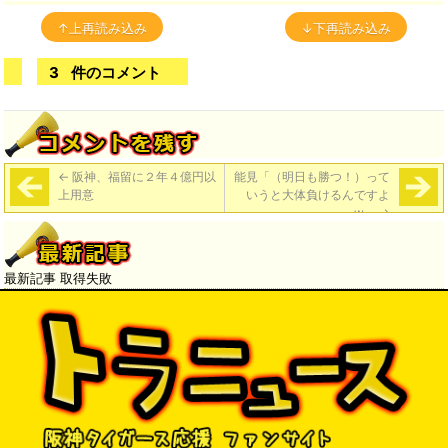
↑上再読み込み
↓下再読み込み
3
件のコメント
←
阪神、福留に２年４億円以
能見「（明日も勝つ！）って
上用意
いうと大体負けるんですよ
w」
→
最新記事 取得失敗