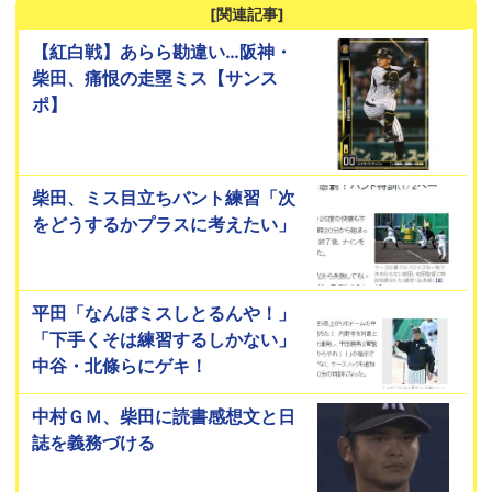
[関連記事]
【紅白戦】あらら勘違い…阪神・
柴田、痛恨の走塁ミス【サンス
ポ】
柴田、ミス目立ちバント練習「次
をどうするかプラスに考えたい」
平田「なんぼミスしとるんや！」
「下手くそは練習するしかない」
中谷・北條らにゲキ！
中村ＧＭ、柴田に読書感想文と日
誌を義務づける