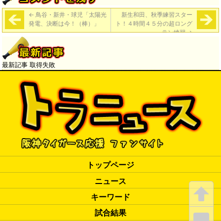
←
鳥谷・新井・球児「太陽光
新生和田、秋季練習スター
発電、決断は今！（棒）」
ト！４時間４５分の超ロング
ラン練習
→
最新記事 取得失敗
トップページ
ニュース
キーワード
試合結果