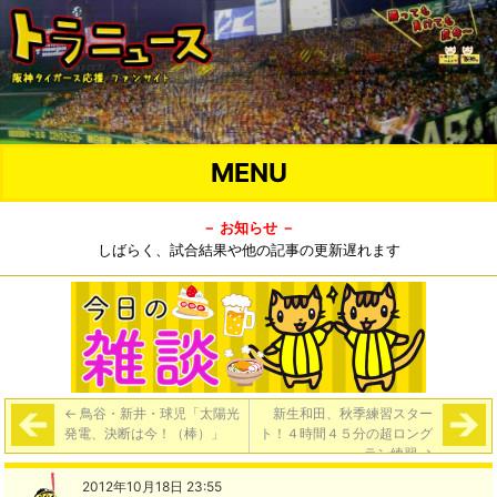
MENU
－ お知らせ －
しばらく、試合結果や他の記事の更新遅れます
←
鳥谷・新井・球児「太陽光
新生和田、秋季練習スター
発電、決断は今！（棒）」
ト！４時間４５分の超ロング
ラン練習
→
2012年10月18日 23:55