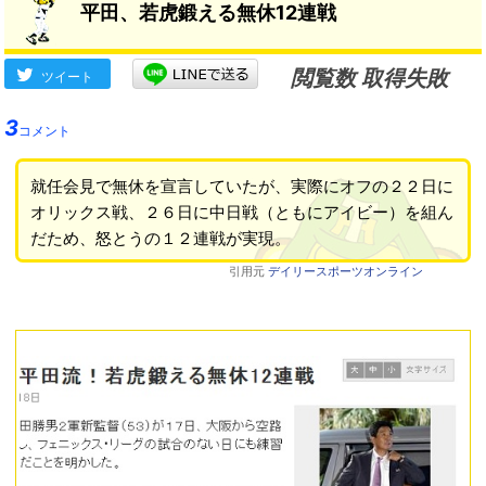
平田、若虎鍛える無休12連戦
閲覧数 取得失敗
ツイート
3
コメント
就任会見で無休を宣言していたが、実際にオフの２２日に
オリックス戦、２６日に中日戦（ともにアイビー）を組ん
だため、怒とうの１２連戦が実現。
引用元
デイリースポーツオンライン