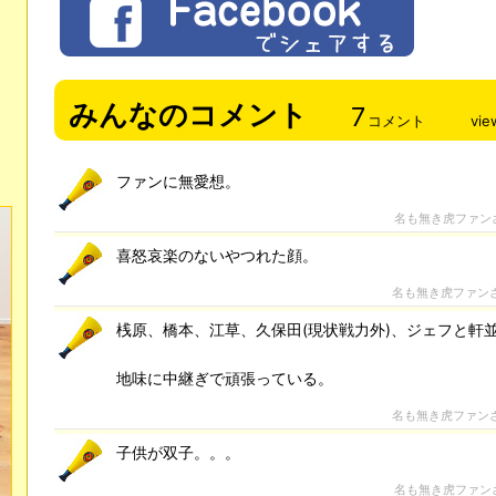
みんなのコメント
7
コメント
vie
ファンに無愛想。
名も無き虎ファン
喜怒哀楽のないやつれた顔。
名も無き虎ファン
桟原、橋本、江草、久保田(現状戦力外)、ジェフと軒
地味に中継ぎで頑張っている。
名も無き虎ファン
子供が双子。。。
名も無き虎ファン