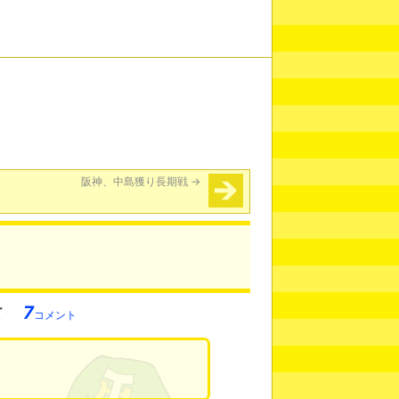
阪神、中島獲り長期戦
→
7
コメント