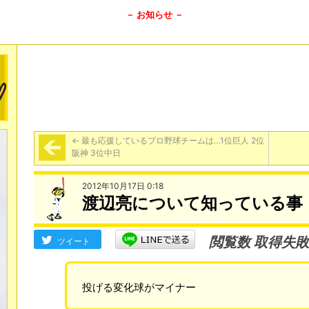
－ お知らせ －
←
最も応援しているプロ野球チームは…1位巨人 2位
阪神 3位中日
2012年10月17日 0:18
渡辺亮について知っている事
閲覧数 取得失敗
ツイート
投げる変化球がマイナー