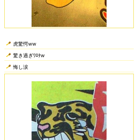
虎驚愕ww
驚き過ぎﾜﾛﾀw
悔し涙