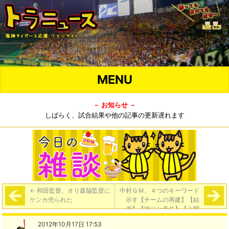
MENU
－ お知らせ －
しばらく、試合結果や他の記事の更新遅れます
←
和田監督、オリ森脇監督に
中村ＧＭ、４つのキーワード
ケンカ売られた
示す【チームの再建】【結
束】【誇りと責任】【人間
力】
→
2012年10月17日 17:53