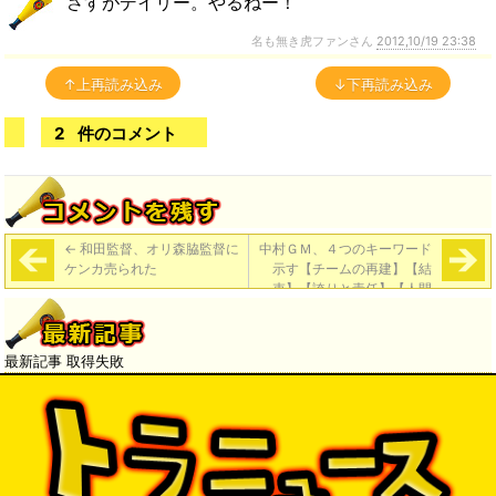
さすがデイリー。やるねー！
名も無き虎ファンさん
2012,10/19 23:38
↑上再読み込み
↓下再読み込み
2
件のコメント
←
和田監督、オリ森脇監督に
中村ＧＭ、４つのキーワード
ケンカ売られた
示す【チームの再建】【結
束】【誇りと責任】【人間
力】
→
最新記事 取得失敗