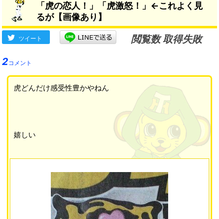
「虎の恋人！」「虎激怒！」←これよく見
るが【画像あり】
閲覧数 取得失敗
ツイート
2
コメント
虎どんだけ感受性豊かやねん
嬉しい