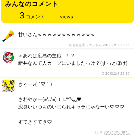
みんなのコメント
3
コメント
views
甘いさんｗｗｗｗｗｗｗｗｗｗｗｗ
名も無き虎ファンさん
2012,10/17 23:26
＞あれは広島の主砲…！？
新井なんて人カープにいましたっけ？(すっとぼけ)
C
2013,2/4 22:50
きゃー♪( ´▽｀)
さわやかー(๑′ᴗ‵๑)Ｉ Lᵒᵛᵉᵧₒᵤ♥
泥臭いいつものいじられキャラじゃなーい♡♡♡
すてきすてき♡
ゆ き
2013,10/16 19:15