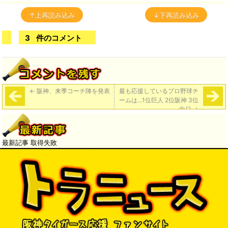
↑上再読み込み
↓下再読み込み
3
件のコメント
←
阪神、来季コーチ陣を発表
最も応援しているプロ野球チ
ームは…1位巨人 2位阪神 3位
中日
→
最新記事 取得失敗