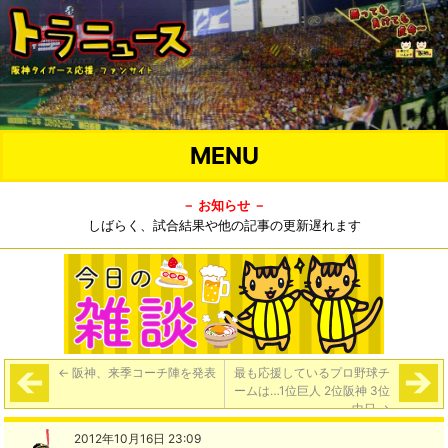
MENU
－ お知らせ －
しばらく、試合結果や他の記事の更新遅れます
←
阪神、来季コーチ陣を発表
最も応援しているプロ野球チ
ームは…1位巨人 2位阪神 3位
中日
→
2012年10月16日 23:09