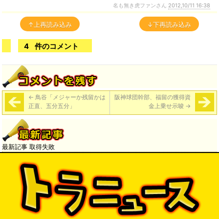
名も無き虎ファンさん
2012,10/11 16:38
↑上再読み込み
↓下再読み込み
4
件のコメント
←
鳥谷「メジャーか残留かは
阪神球団幹部、福留の獲得資
正直、五分五分」
金上乗せ示唆
→
最新記事 取得失敗