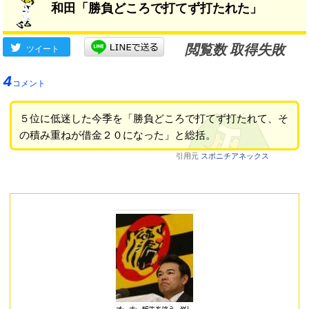
和田「勝負どころで打てず打たれた」
閲覧数 取得失敗
ツイート
4
コメント
５位に低迷した今季を「勝負どころで打てず打たれて、そ
の積み重ねが借金２０になった」と総括。
引用元
スポニチアネックス