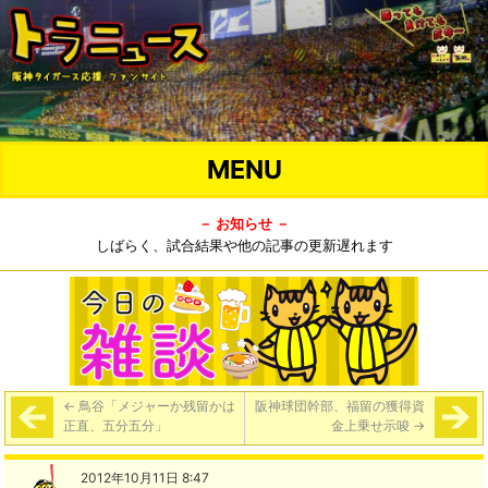
MENU
－ お知らせ －
しばらく、試合結果や他の記事の更新遅れます
←
鳥谷「メジャーか残留かは
阪神球団幹部、福留の獲得資
正直、五分五分」
金上乗せ示唆
→
2012年10月11日 8:47