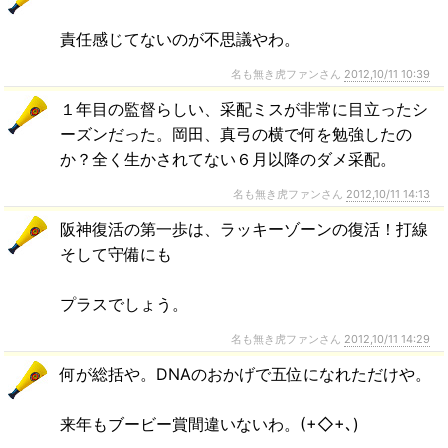
責任感じてないのが不思議やわ。
名も無き虎ファンさん
2012,10/11 10:39
１年目の監督らしい、采配ミスが非常に目立ったシ
ーズンだった。岡田、真弓の横で何を勉強したの
か？全く生かされてない６月以降のダメ采配。
名も無き虎ファンさん
2012,10/11 14:13
阪神復活の第一歩は、ラッキーゾーンの復活！打線
そして守備にも
プラスでしょう。
名も無き虎ファンさん
2012,10/11 14:29
何が総括や。DNAのおかげで五位になれただけや。
来年もブービー賞間違いないわ。(+◇+､)