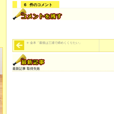
6
件のコメント
←
金本「最後は三浦で締めくくりたい」
最新記事 取得失敗