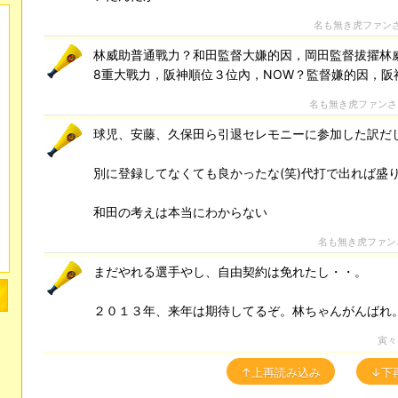
名も無き虎ファン
林威助普通戰力？和田監督大嫌的因，岡田監督拔擢林威助
8重大戰力，阪神順位３位內，NOW？監督嫌的因，阪
名も無き虎ファン
球児、安藤、久保田ら引退セレモニーに参加した訳だ
別に登録してなくても良かったな(笑)代打で出れば盛
和田の考えは本当にわからない
名も無き虎ファン
まだやれる選手やし、自由契約は免れたし・・。
２０１３年、来年は期待してるぞ。林ちゃんがんばれ
寅々
↑上再読み込み
↓下