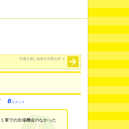
引退を前に金本が元気な件
→
6
コメント
に１軍での出場機会のなかった