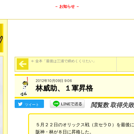
－ お知らせ －
←
金本「最後は三浦で締めくくりたい」
2012年10月09日 9:06
林威助、１軍昇格
閲覧数 取得失敗
ツイート
５月２２日のオリックス戦（京セラＤ）を最後
阪神・林が８日に昇格した。