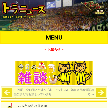
MENU
－ お知らせ －
←
西岡、全球団と交渉へ「本
中村ＧＭ、福留獲得報道認め
当にまだ何も決まっていませ
る
→
ん」
2012年10月05日 9:29