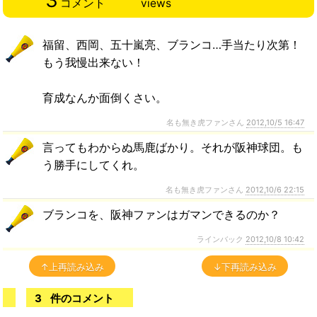
3
コメント
views
福留、西岡、五十嵐亮、ブランコ…手当たり次第！
もう我慢出来ない！
育成なんか面倒くさい。
名も無き虎ファンさん
2012,10/5 16:47
言ってもわからぬ馬鹿ばかり。それが阪神球団。も
う勝手にしてくれ。
名も無き虎ファンさん
2012,10/6 22:15
ブランコを、阪神ファンはガマンできるのか？
ラインバック
2012,10/8 10:42
↑上再読み込み
↓下再読み込み
3
件のコメント