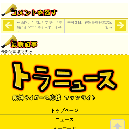
←
西岡、全球団と交渉へ「本
中村ＧＭ、福留獲得報道認め
当にまだ何も決まっていませ
る
→
ん」
最新記事 取得失敗
トップページ
ニュース
キーワード