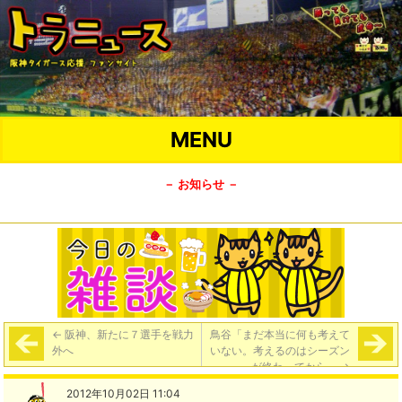
MENU
－ お知らせ －
←
阪神、新たに７選手を戦力
鳥谷「まだ本当に何も考えて
外へ
いない。考えるのはシーズン
が終わってから」
→
2012年10月02日 11:04