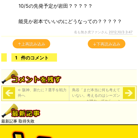
10/5の先発予定が岩田？？？？？
能見か岩本でいいのにどうなっての？？？？？
名も無き虎ファンさん
2012,10/3 3:47
↑上再読み込み
↓下再読み込み
1
件のコメント
←
阪神、新たに７選手を戦力
鳥谷「まだ本当に何も考えて
外へ
いない。考えるのはシーズン
が終わってから」
→
最新記事 取得失敗