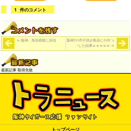
1
件のコメント
←
阪神、鳥谷残留に自信
阪神ﾌｧﾝの子供が鳥谷にｲﾝﾀﾋﾞｭ
ｰした結果ｗｗｗｗｗ
→
最新記事 取得失敗
トップページ