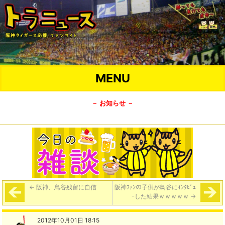
MENU
－ お知らせ －
←
阪神、鳥谷残留に自信
阪神ﾌｧﾝの子供が鳥谷にｲﾝﾀﾋﾞｭ
ｰした結果ｗｗｗｗｗ
→
2012年10月01日 18:15