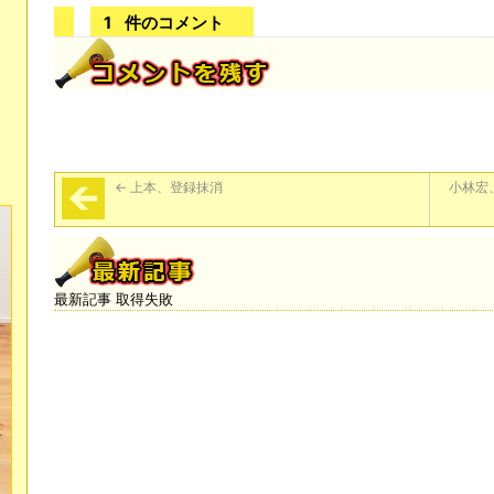
1
件のコメント
←
上本、登録抹消
小林宏
最新記事 取得失敗