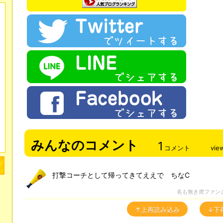
みんなのコメント
1
コメント
vie
打撃コーチとして帰ってきてええで ちなC
名も無き虎ファン
↑上再読み込み
↓下