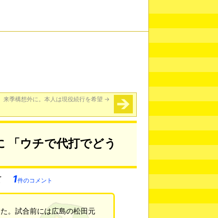
、来季構想外に。本人は現役続行を希望
→
に 「ウチで代打でどう
1
件のコメント
した。試合前には広島の松田元