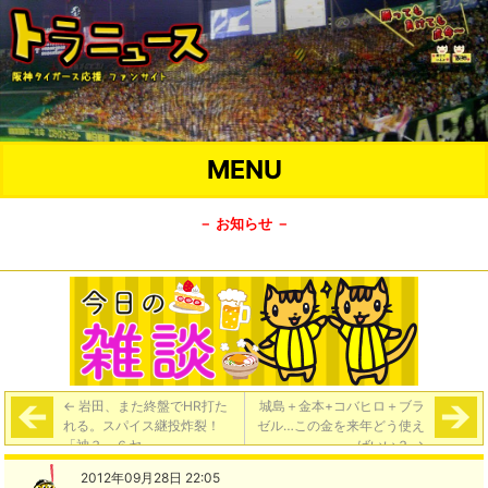
MENU
－ お知らせ －
←
岩田、また終盤でHR打た
城島＋金本+コバヒロ＋ブラ
れる。スパイス継投炸裂！
ゼル…この金を来年どう使え
「神３－６ヤ」
ばいい？
→
2012年09月28日 22:05