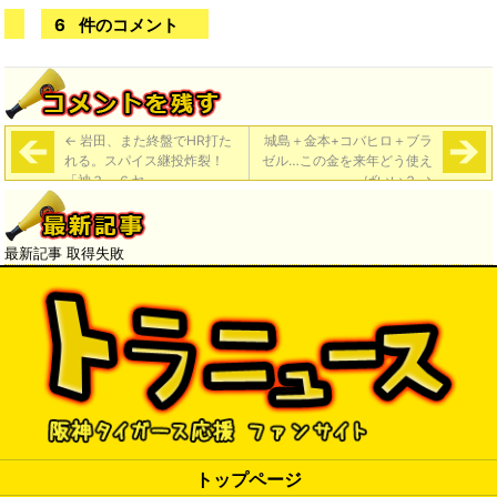
6
件のコメント
←
岩田、また終盤でHR打た
城島＋金本+コバヒロ＋ブラ
れる。スパイス継投炸裂！
ゼル…この金を来年どう使え
「神３－６ヤ」
ばいい？
→
最新記事 取得失敗
トップページ