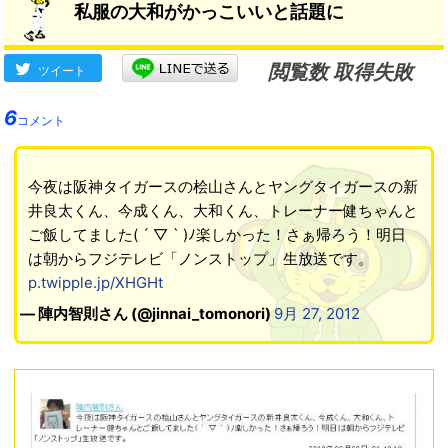
私服の大和がかっこいいと話題に
閲覧数 取得失敗
ツイート
6
コメント
今夜は阪神タイガースの桧山さんとヤングタイガースの新
井良太くん、今成くん、大和くん、トレーナー健ちゃんと
ご飯してました( ´ ▽ ` )ﾉ楽しかった！さぁ帰ろう！明日
は朝からフジテレビ「ノンストップ」生放送です。
p.twipple.jp/XHGHt
— 陣内智則さん (@jinnai_tomonori)
9月 27, 2012