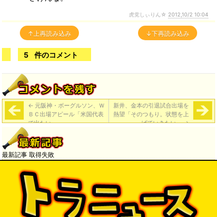
虎党しぃりん☆
2012,10/2 10:04
↑上再読み込み
↓下再読み込み
5
件のコメント
←
元阪神・ボーグルソン、Ｗ
新井、金本の引退試合出場を
ＢＣ出場アピール「米国代表
熱望「そのつもり。状態を上
で出たい」
げていきたい」
→
最新記事 取得失敗