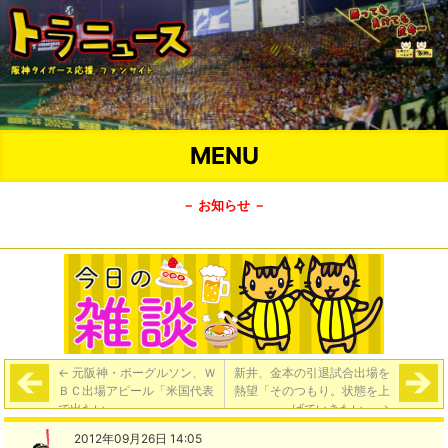
MENU
－ お知らせ －
←
元阪神・ボーグルソン、Ｗ
新井、金本の引退試合出場を
ＢＣ出場アピール「米国代表
熱望「そのつもり。状態を上
で出たい」
げていきたい」
→
2012年09月26日 14:05