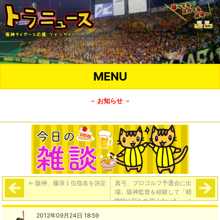
MENU
－ お知らせ －
←
阪神、藤浪１位指名を決定
真弓、プロゴルフ予選会に出
場。阪神監督を経験して「精
神的に打たれ強くなった」
→
2012年09月24日 18:59