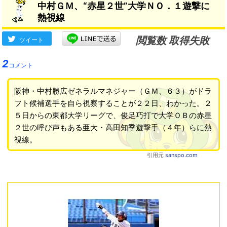
中村ＧＭ、“赤星２世”大学ＮＯ．１遊撃に
熱視線
閲覧数 取得失敗
ツイート
2
コメント
阪神・中村勝広ゼネラルマネジャー（ＧＭ、６３）がドラ
フト候補選手を自ら視察することが２２日、わかった。２
５日からの東都大学リーグで、俊足巧打で大学ＯＢの赤星
２世の呼び声もある亜大・高田知季遊撃手（４年）らに熱
視線。
引用元
sanspo.com