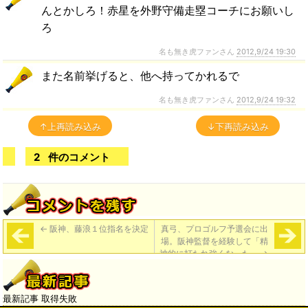
んとかしろ！赤星を外野守備走塁コーチにお願いし
ろ
名も無き虎ファンさん
2012,9/24 19:30
また名前挙げると、他へ持ってかれるで
名も無き虎ファンさん
2012,9/24 19:32
↑上再読み込み
↓下再読み込み
2
件のコメント
←
阪神、藤浪１位指名を決定
真弓、プロゴルフ予選会に出
場。阪神監督を経験して「精
神的に打たれ強くなった」
→
最新記事 取得失敗