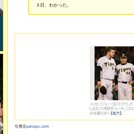
３日、わかった。
引用元
sanspo.com