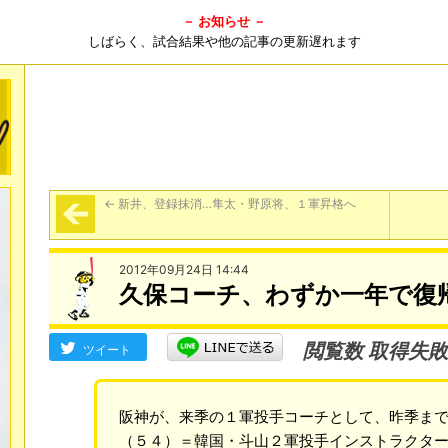
－ お知らせ －
しばらく、試合結果や他の記事の更新遅れます
←
新井、登録抹消…隼太・野原将、１軍昇格へ
2012年09月24日 14:44
久保コーチ、わずか一年で復
閲覧数 取得失敗
ツイート
阪神が、来季の１軍投手コーチとして、昨季ま
（５４）＝韓国・斗山２軍投手インストラクタ