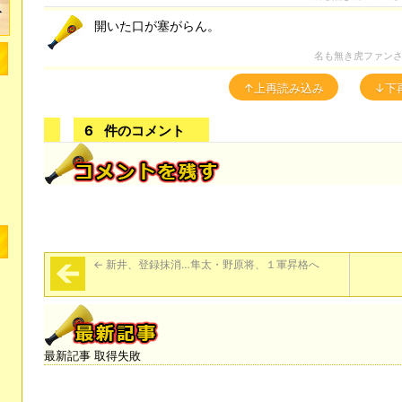
開いた口が塞がらん。
名も無き虎ファン
↑上再読み込み
↓下
6
件のコメント
←
新井、登録抹消…隼太・野原将、１軍昇格へ
最新記事 取得失敗