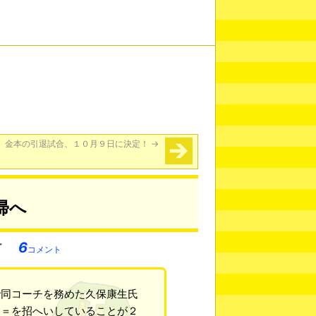
金本の引退試合、１０月９日に決定！
→
帰へ
6
コメント
で同コーチを務めた久保康生氏
ー＝を招へいしていることが２