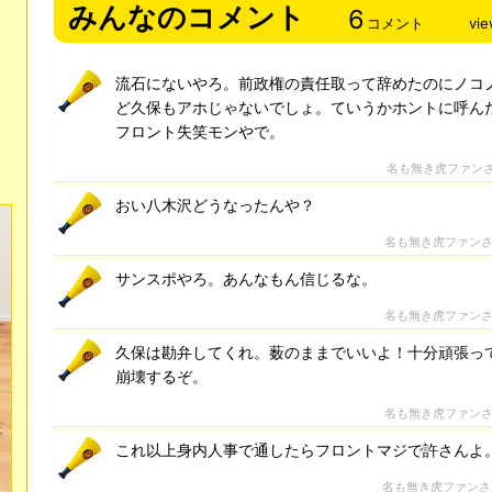
みんなのコメント
6
コメント
vi
流石にないやろ。前政権の責任取って辞めたのにノコ
ど久保もアホじゃないでしょ。ていうかホントに呼ん
フロント失笑モンやで。
名も無き虎ファン
おい八木沢どうなったんや？
名も無き虎ファン
サンスポやろ。あんなもん信じるな。
名も無き虎ファン
久保は勘弁してくれ。薮のままでいいよ！十分頑張っ
崩壊するぞ。
名も無き虎ファン
これ以上身内人事で通したらフロントマジで許さんよ
名も無き虎ファン