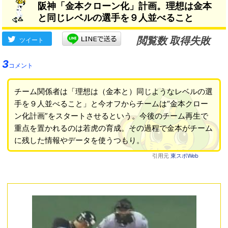
阪神「金本クローン化」計画。理想は金本
と同じレベルの選手を９人並べること
閲覧数 取得失敗
ツイート
3
コメント
チーム関係者は「理想は（金本と）同じようなレベルの選
手を９人並べること」と今オフからチームは“金本クロー
ン化計画”をスタートさせるという。今後のチーム再生で
重点を置かれるのは若虎の育成。その過程で金本がチーム
に残した情報やデータを使うつもり。
引用元
東スポWeb