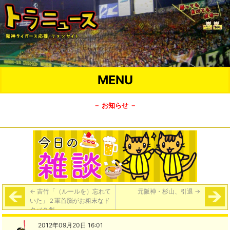
MENU
－ お知らせ －
←
吉竹「（ルールを）忘れて
元阪神・杉山、引退
→
いた」２軍首脳がお粗末なド
タバタ劇
2012年09月20日 16:01