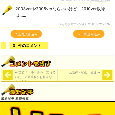
2003verや2005verならいいけど、2010ver以降
は……
名も無き虎ファンさん
2012,9/22 20:37
↑上再読み込み
↓下再読み込み
3
件のコメント
←
吉竹「（ルールを）忘れて
元阪神・杉山、引退
→
いた」２軍首脳がお粗末なド
タバタ劇
最新記事 取得失敗