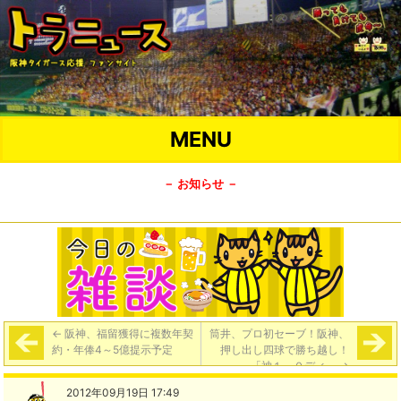
MENU
－ お知らせ －
←
阪神、福留獲得に複数年契
筒井、プロ初セーブ！阪神、
約・年俸4～5億提示予定
押し出し四球で勝ち越し！
「神１－０ディ」
→
2012年09月19日 17:49