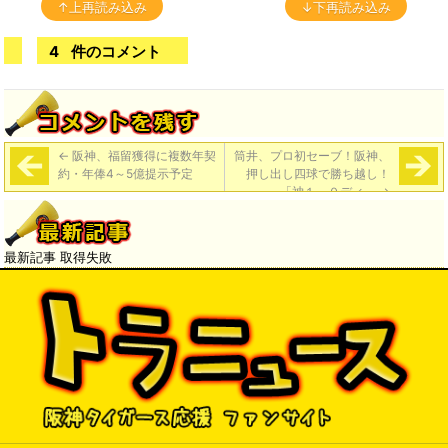
↑上再読み込み
↓下再読み込み
4
件のコメント
←
阪神、福留獲得に複数年契
筒井、プロ初セーブ！阪神、
約・年俸4～5億提示予定
押し出し四球で勝ち越し！
「神１－０ディ」
→
最新記事 取得失敗