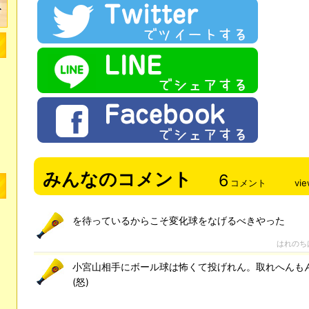
みんなのコメント
6
コメント
vi
を待っているからこそ変化球をなげるべきやった
はれのち
小宮山相手にボール球は怖くて投げれん。取れへんも
(怒)