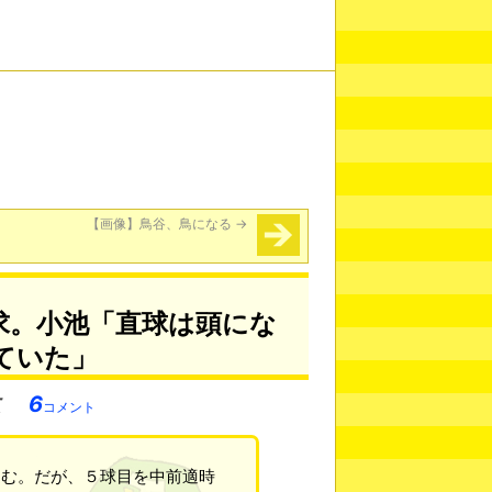
【画像】鳥谷、鳥になる
→
求。小池「直球は頭にな
ていた」
6
コメント
込む。だが、５球目を中前適時