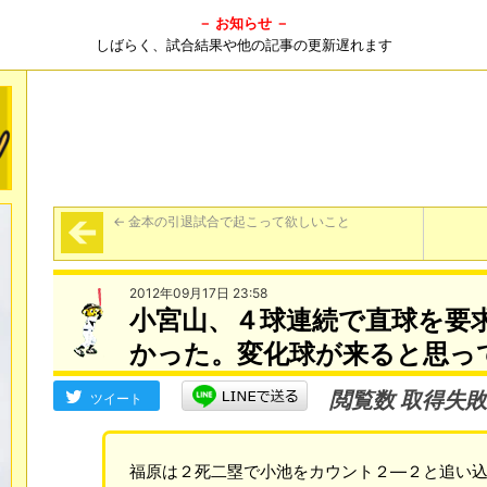
－ お知らせ －
しばらく、試合結果や他の記事の更新遅れます
←
金本の引退試合で起こって欲しいこと
2012年09月17日 23:58
小宮山、４球連続で直球を要
かった。変化球が来ると思っ
閲覧数 取得失敗
ツイート
福原は２死二塁で小池をカウント２―２と追い