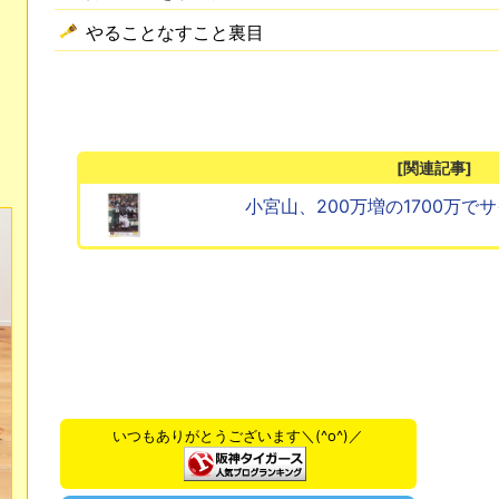
やることなすこと裏目
[関連記事]
小宮山、200万増の1700万で
いつもありがとうございます＼(^o^)／