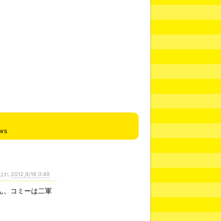
ews
はれ
2012,9/18 0:49
ん。コミーは二軍