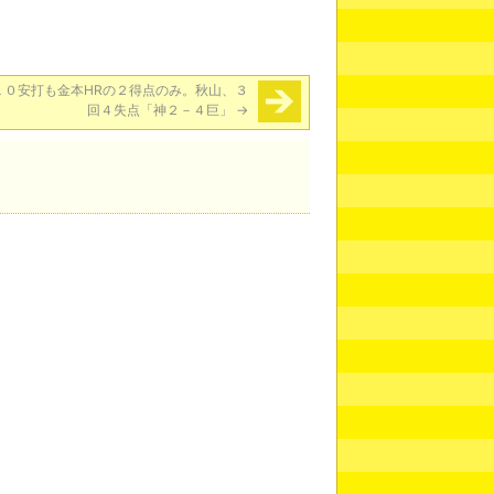
１０安打も金本HRの２得点のみ。秋山、３
回４失点「神２－４巨」
→