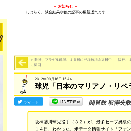
－ お知らせ －
しばらく、試合結果や他の記事の更新遅れます
←
阪神、ブラゼル解雇。１６日に登録抹消＆近日中
阪神、
に帰国
2012年09月16日 16:44
球児「日本のマリアノ・リベ
閲覧数 取得失敗
ツイート
阪神藤川球児投手（３２）が、最多セーブ男級
１４日、わかった。米データ情報サイト「ファ