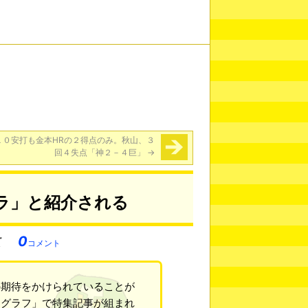
１０安打も金本HRの２得点のみ。秋山、３
回４失点「神２－４巨」
→
ラ」と紹介される
0
コメント
の期待をかけられていることが
ングラフ」で特集記事が組まれ