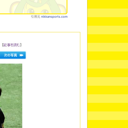
引用元
nikkansports.com