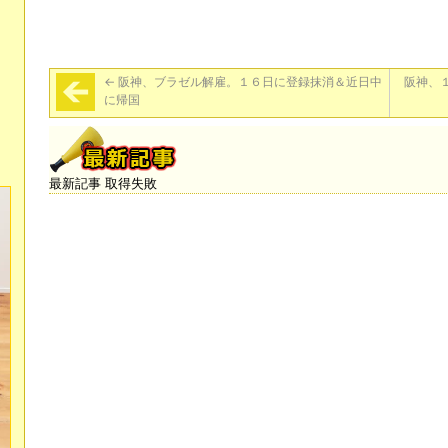
←
阪神、ブラゼル解雇。１６日に登録抹消＆近日中
阪神、
に帰国
最新記事 取得失敗