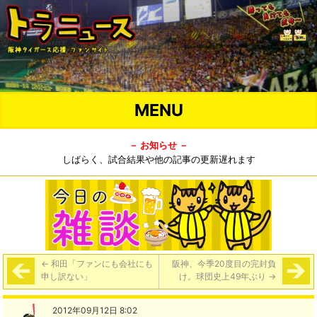
MENU
－ お知らせ －
しばらく、試合結果や他の記事の更新遅れます
←
和田「ファンにも会社にも
阪神、今季20度目の完封負
申し訳ない」
け。球団史上49年ぶり
→
2012年09月12日 8:02