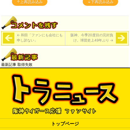
↑上再読み込み
↓下再読み込み
←
和田「ファンにも会社にも
阪神、今季20度目の完封負
申し訳ない」
け。球団史上49年ぶり
→
最新記事 取得失敗
トップページ