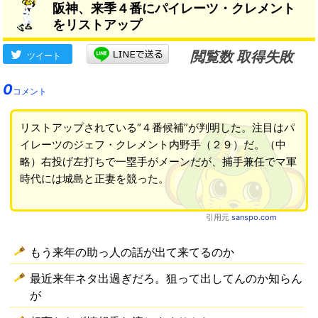
阪神、来季４番にパイレーツ・クレメント
をリストアップ
閲覧数 取得失敗
ツイート
0
コメント
リストアップされている“４番候補”が判明した。注目はパ
イレーツのジェフ・クレメント内野手（２９）だ。（中
略）右投げ左打ちで一塁手がメーンだが、捕手兼任でマ軍
時代には城島と正妻を競った。
引用元
sanspo.com
もう来年の助っ人の話が出て来てるのか
最近来年ネタ出過ぎだろ。狙って出してんのか知らん
が