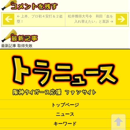
←
上本、プロ初４安打＆２盗
松井獲得大号令 和田「血を
塁！
入れ替えたい」と直訴
→
最新記事 取得失敗
トップページ
ニュース
キーワード