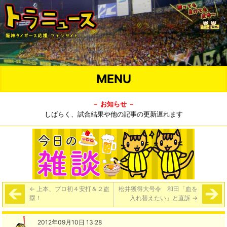
MENU
－ お知らせ －
しばらく、試合結果や他の記事の更新遅れます
←
上本、プロ初４安打＆２盗
松井獲得大号令 和田「血を
塁！
入れ替えたい」と直訴
→
2012年09月10日 13:28