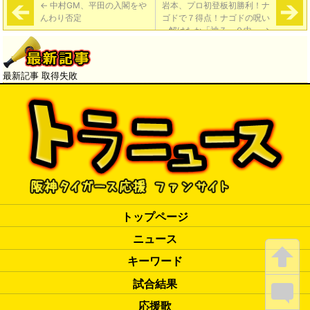
←
中村GM、平田の入閣をや
岩本、プロ初登板初勝利！ナ
んわり否定
ゴドで７得点！ナゴドの呪い
解けたか「神７－０中」
→
最新記事 取得失敗
トップページ
ニュース
キーワード
試合結果
応援歌