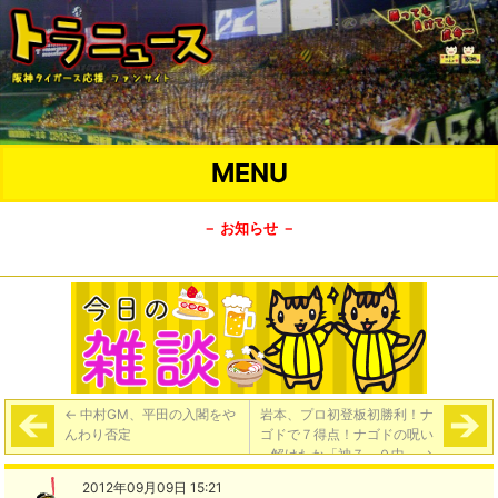
MENU
－ お知らせ －
←
中村GM、平田の入閣をや
岩本、プロ初登板初勝利！ナ
んわり否定
ゴドで７得点！ナゴドの呪い
解けたか「神７－０中」
→
2012年09月09日 15:21