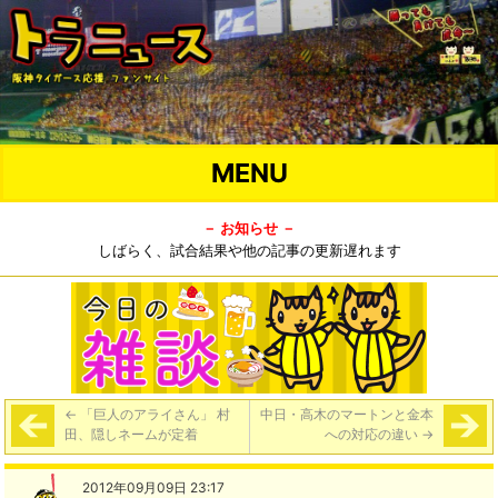
MENU
－ お知らせ －
しばらく、試合結果や他の記事の更新遅れます
←
「巨人のアライさん」 村
中日・高木のマートンと金本
田、隠しネームが定着
への対応の違い
→
2012年09月09日 23:17