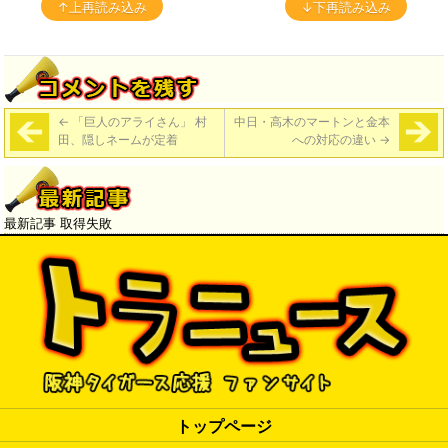
↑上再読み込み
↓下再読み込み
←
「巨人のアライさん」 村
中日・高木のマートンと金本
田、隠しネームが定着
への対応の違い
→
最新記事 取得失敗
トップページ