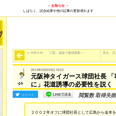
－ お知らせ －
しばらく、試合結果や他の記事の更新遅れます
←
中村ＧＭ、「三塁」福留で獲得調査へ
良太、兄
2012年09月05日 19:22
元阪神タイガース球団社長 
に」花道誘導の必要性を説く
閲覧数 取得失敗
ツイート
２００２年オフに球団社長として広島から金本