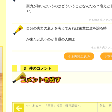
実力が無いというのはどういうことなんだろ？衰えと
ど。
名も無き虎ファン
自分の実力の衰えを考えてみれば後輩に道を譲る時
が来たと思うのが普通の人間よ！
名も無き虎ファ
↑上再読み込み
↓下
3
件のコメント
←
中村ＧＭ、「三塁」福留で獲得調査へ
良太、兄