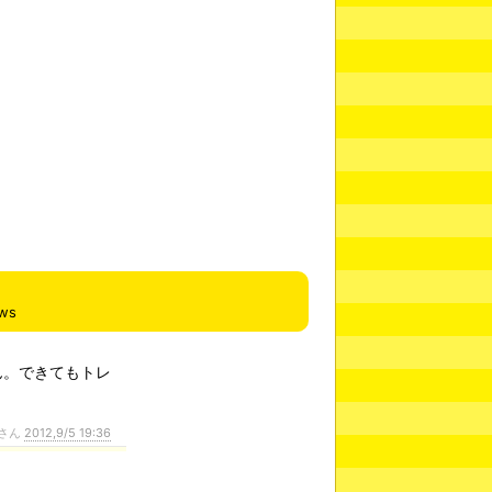
ews
ん。できてもトレ
さん
2012,9/5 19:36