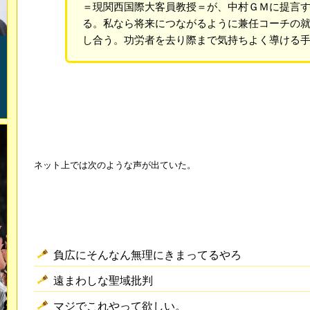
＝現関西国際大客員教授＝が、中村ＧＭに提言
る。私なら将来につながるように兼任コーチの
し合う。功労者を去り際まで気持ちよく導ける
ネット上では次のような声が出ていた。
負広にそんなん無理にきまってるやろ
遠まわしな聖域批判
マジでこれやって欲しい。