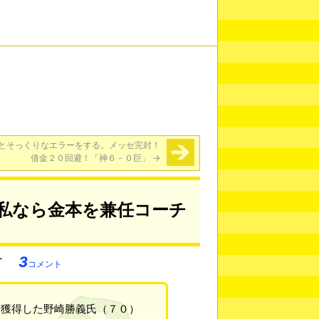
とそっくりなエラーをする。メッセ完封！
借金２０回避！「神６－０巨」
→
「私なら金本を兼任コーチ
3
コメント
を獲得した野崎勝義氏（７０）