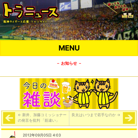
MENU
－ お知らせ －
←
新井、加藤コミッショナー
良太はいつまで若手なのか
→
の発言を批判 「筋違い」
2012年09月05日 4:03