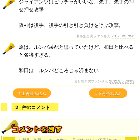
ジャイアンツはピッチャがいいな、先手、先手の押
せ押せ攻撃、
阪神は後手、後手の引き引き負けを呼ぶ攻撃。
名も無き虎ファンさん
2012,9/5 7:58
原は、ルンバ采配と思っていたけど、和田と比べる
と名将すぎる。
和田は、ルンバどころじゃ済まない
名も無き虎ファンさん
2012,9/5 20:03
↑上再読み込み
↓下再読み込み
2
件のコメント
←
新井、加藤コミッショナー
良太はいつまで若手なのか
→