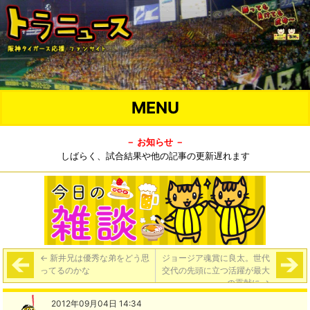
MENU
－ お知らせ －
しばらく、試合結果や他の記事の更新遅れます
←
新井兄は優秀な弟をどう思
ジョージア魂賞に良太。世代
ってるのかな
交代の先頭に立つ活躍が最大
の貢献に
→
2012年09月04日 14:34