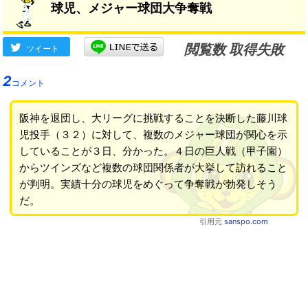
球児、メジャー球団大争奪戦
閲覧数 取得失敗
ツイート
2
コメント
阪神を退団し、大リーグに挑戦することを決断した藤川球
児投手（３２）に対して、複数のメジャー球団が関心を示
していることが３日、分かった。４日の巨人戦（甲子園）
からツインズなど複数の球団関係者が大挙して訪れること
が判明。実績十分の球児をめぐって争奪戦が勃発しそう
だ。
引用元
sanspo.com