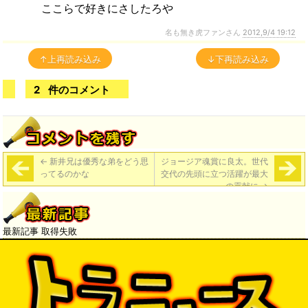
ここらで好きにさしたろや
名も無き虎ファンさん
2012,9/4 19:12
↑上再読み込み
↓下再読み込み
2
件のコメント
←
新井兄は優秀な弟をどう思
ジョージア魂賞に良太。世代
ってるのかな
交代の先頭に立つ活躍が最大
の貢献に
→
最新記事 取得失敗