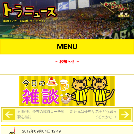
MENU
－ お知らせ －
←
阪神、掛布の臨時コーチ招
新井兄は優秀な弟をどう思っ
聘を検討
てるのかな
→
2012年09月04日 12:49