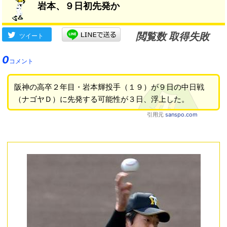
岩本、９日初先発か
閲覧数 取得失敗
ツイート
0
コメント
阪神の高卒２年目・岩本輝投手（１９）が９日の中日戦
（ナゴヤＤ）に先発する可能性が３日、浮上した。
引用元
sanspo.com