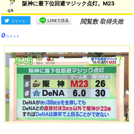
阪神に最下位回避マジック点灯。M23
閲覧数 取得失敗
ツイート
0
コメント