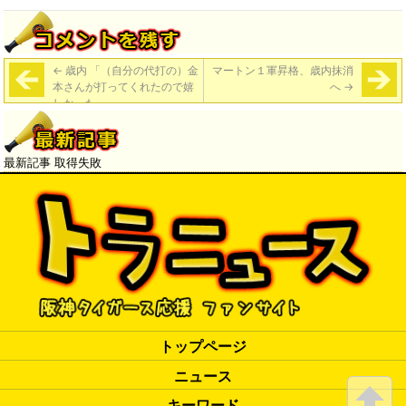
←
歳内 「（自分の代打の）金
マートン１軍昇格、歳内抹消
本さんが打ってくれたので嬉
へ
→
しかった」
最新記事 取得失敗
トップページ
ニュース
キーワード