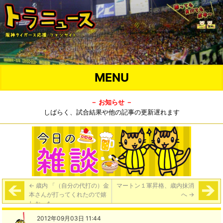
MENU
－ お知らせ －
しばらく、試合結果や他の記事の更新遅れます
←
歳内 「（自分の代打の）金
マートン１軍昇格、歳内抹消
本さんが打ってくれたので嬉
へ
→
しかった」
2012年09月03日 11:44