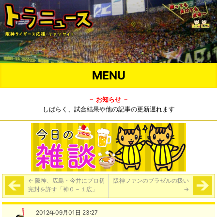
MENU
－ お知らせ －
しばらく、試合結果や他の記事の更新遅れます
←
阪神、広島・今井にプロ初
阪神ファンのブラゼルの扱い
完封を許す「神０－１広」
→
2012年09月01日 23:27