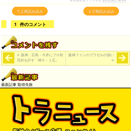
名も無き虎ファンさん
2012,9/5 18:24
↑上再読み込み
↓下再読み込み
1
件のコメント
←
阪神、広島・今井にプロ初
阪神ファンのブラゼルの扱い
完封を許す「神０－１広」
→
最新記事 取得失敗