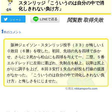
スタンリッジ「こういうのは自分の中で消
化しきれない負け方」
閲覧数 取得失敗
ツイート
1
件のコメント
阪神ジェイソン・スタンリッジ投手（３３）が悔しい１
０敗目（６勝）を喫した。初回、先頭の丸を四球で歩か
せ、さらに２死から松山にも四球を与えて一、二塁。５番
エルドレッドに左前に運ばれ、先制点を献上。以降は尻上
がりに調子を上げ、８回３安打１失点の好投も打線の援護
がなかった。「こういうのは自分の中で消化しきれない負
け方」と悔しさをにじませた。
引用元
nikkansports.com