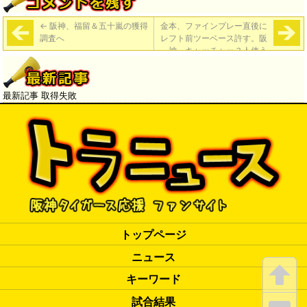
←
阪神、福留＆五十嵐の獲得
金本、ファインプレー直後に
調査へ
レフト前ツーベース許す。阪
神、キャッチャー３人使う
「神３－４ディ」
→
最新記事 取得失敗
トップページ
ニュース
キーワード
試合結果