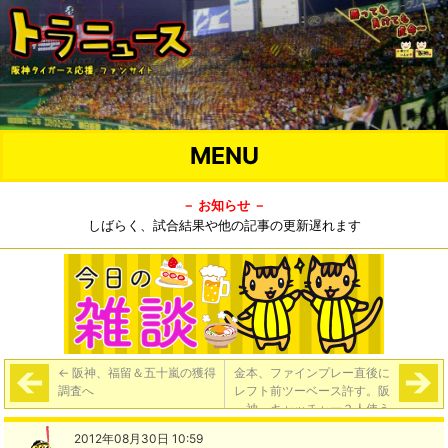
MENU
－ お知らせ －
しばらく、試合結果や他の記事の更新遅れます
←
阪神、福留＆五十嵐の獲得
金本、ファインプレー直後に
調査へ
レフト前ツーベース許す。阪
神、キャッチャー３人使う
「神３－４ディ」
→
2012年08月30日 10:59