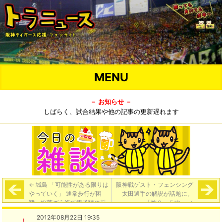
MENU
－ お知らせ －
しばらく、試合結果や他の記事の更新遅れます
←
城島 「可能性がある限りは
阪神戦ゲスト・フェンシング
やっていく」 通常歩行が困
太田選手の解説が話題に。
難、松葉づえ姿で報道陣の前
「神２－５中」
→
に。
2012年08月22日 19:35