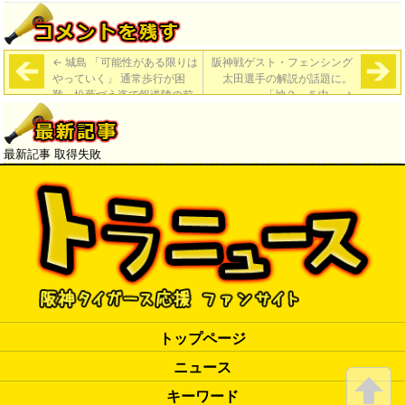
←
城島 「可能性がある限りは
阪神戦ゲスト・フェンシング
やっていく」 通常歩行が困
太田選手の解説が話題に。
難、松葉づえ姿で報道陣の前
「神２－５中」
→
に。
最新記事 取得失敗
トップページ
ニュース
キーワード