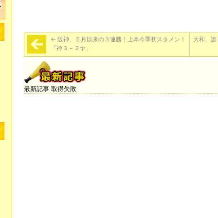
←
阪神、５月以来の３連勝！上本今季初スタメン！
大和、誰
「神３－２ヤ」
最新記事 取得失敗