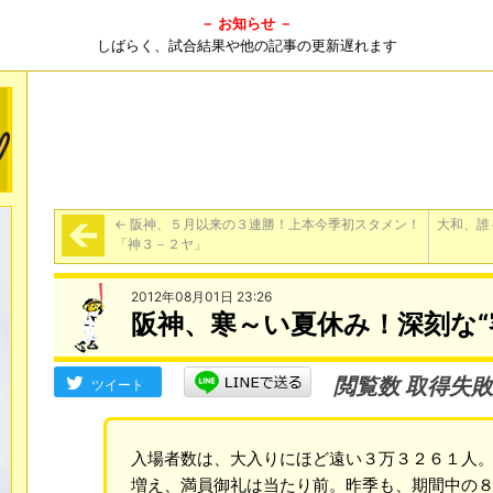
－ お知らせ －
しばらく、試合結果や他の記事の更新遅れます
←
阪神、５月以来の３連勝！上本今季初スタメン！
大和、誰
「神３－２ヤ」
2012年08月01日 23:26
阪神、寒～い夏休み！深刻な“
閲覧数 取得失敗
ツイート
入場者数は、大入りにほど遠い３万３２６１人
増え、満員御礼は当たり前。昨季も、期間中の