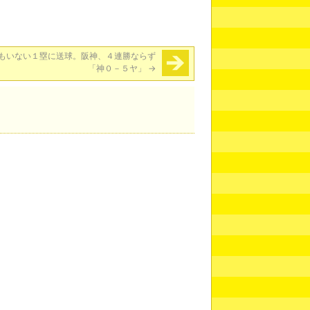
もいない１塁に送球。阪神、４連勝ならず
「神０－５ヤ」
→