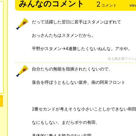
みんなのコメント
2
コメント
vie
だって活躍した翌日に若手はスタメンはずれて
おっさんたちはスタメンだから。
平野がスタメン→4連勝したくないねんな。アホや。
名も無き虎ファン
自分たちの無能を指摘されたくないので、
落合を呼ぼうともしない坂井、南の阿呆フロント
2番セカンドが考えそうな小さいことしかできない和
なにもしない、まだらボケの有田、
具体的に教える能力のない片岡、