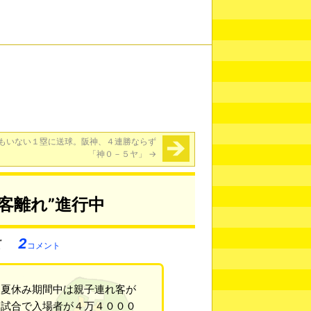
もいない１塁に送球。阪神、４連勝ならず
「神０－５ヤ」
→
客離れ”進行中
2
コメント
。夏休み期間中は親子連れ客が
８試合で入場者が４万４０００