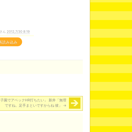
さん
2012,7/30 8:19
再読み込み
子園でアベックHR打ちたい」 新井「無理
ですね。足手まといですからね 彼」
→