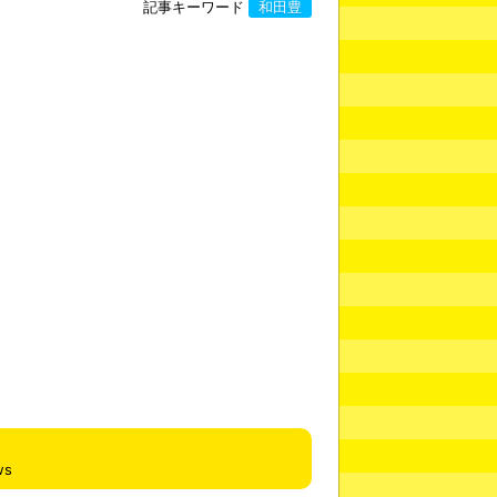
記事キーワード
和田豊
ws