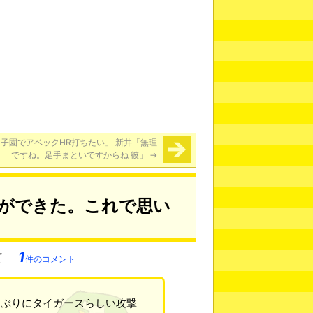
子園でアベックHR打ちたい」 新井「無理
ですね。足手まといですからね 彼」
→
撃ができた。これで思い
1
件のコメント
しぶりにタイガースらしい攻撃