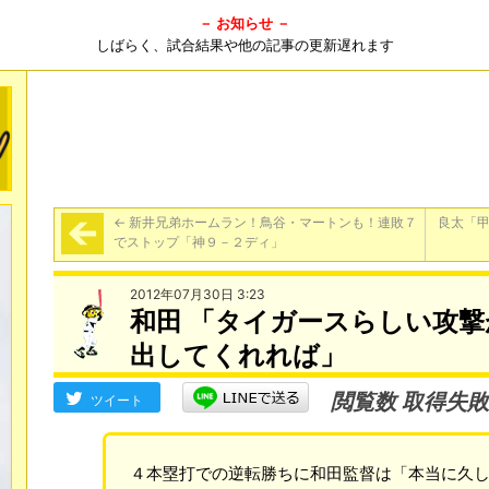
－ お知らせ －
しばらく、試合結果や他の記事の更新遅れます
←
新井兄弟ホームラン！鳥谷・マートンも！連敗７
良太「甲
でストップ「神９－２ディ」
2012年07月30日 3:23
和田 「タイガースらしい攻
出してくれれば」
閲覧数 取得失敗
ツイート
４本塁打での逆転勝ちに和田監督は「本当に久