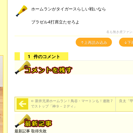
ホームランがタイガースらしい戦いなら
ブラゼル4打席立たせろよ
名も無き虎ファン
↑上再読み込み
↓下
1
件のコメント
←
新井兄弟ホームラン！鳥谷・マートンも！連敗７
良太「甲
でストップ「神９－２ディ」
最新記事 取得失敗