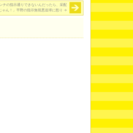
ンチの指示通りできないんだったら、采配
じゃん！」平野の指示無視悪送球に怒り
→