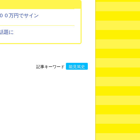
００万円でサイン
話題に
記事キーワード
能見篤史