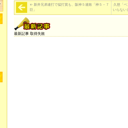
←
新井兄弟連打で猛打賞も、阪神５連敗「神５－７
久慈「ベ
巨」
いらない
最新記事 取得失敗