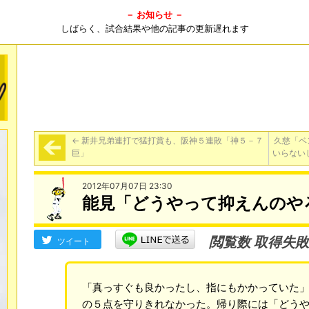
－ お知らせ －
しばらく、試合結果や他の記事の更新遅れます
←
新井兄弟連打で猛打賞も、阪神５連敗「神５－７
久慈「ベ
巨」
いらない
2012年07月07日 23:30
能見「どうやって抑えんのや
閲覧数 取得失敗
ツイート
「真っすぐも良かったし、指にもかかっていた
の５点を守りきれなかった。帰り際には「どうや