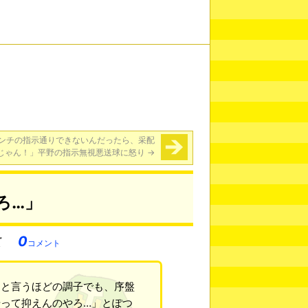
ンチの指示通りできないんだったら、采配
じゃん！」平野の指示無視悪送球に怒り
→
ろ…」
0
コメント
」と言うほどの調子でも、序盤
って抑えんのやろ…」とぽつ