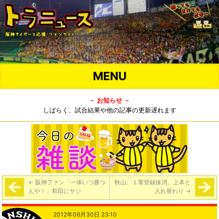
MENU
－ お知らせ －
しばらく、試合結果や他の記事の更新遅れます
←
阪神ファン「一体いつ勝つ
秋山、１軍登録抹消。上本と
んや！」和田にヤジ
入れ替わり
→
2012年06月30日 23:10