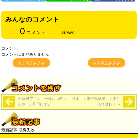
みんなのコメント
0
コメント
views
コメント.
コメントはまだありません
↑上再読み込み
↓下再読み込み
←
阪神ファン「一体いつ勝つ
秋山、１軍登録抹消。上本と
んや！」和田にヤジ
入れ替わり
→
最新記事 取得失敗