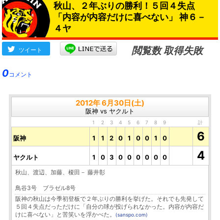
秋山、２年ぶりの勝利！５回４失点
「内容が内容だけに喜べない」 神６－
４ヤ
閲覧数 取得失敗
ツイート
0
コメント
2012年 6月30日(土)
阪神 vs ヤクルト
1
2
3
4
5
6
7
8
9
計
6
阪神
1
1
2
0
1
0
0
1
0
4
ヤクルト
1
0
3
0
0
0
0
0
0
秋山、渡辺、加藤、榎田－ 藤井彰
鳥谷3号 ブラゼル8号
阪神の秋山は今季初登板で２年ぶりの勝利を挙げた。それでも先発して
５回４失点だっただけに「自分の球が投げられなかった。内容が内容だ
けに喜べない」と苦笑いを浮かべた。
(sanspo.com)