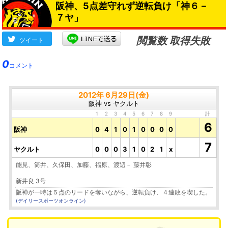
阪神、5点差守れず逆転負け「神６－
７ヤ」
閲覧数 取得失敗
ツイート
0
コメント
2012年 6月29日(金)
阪神 vs ヤクルト
1
2
3
4
5
6
7
8
9
計
6
阪神
0
4
1
0
1
0
0
0
0
7
ヤクルト
0
0
0
3
1
0
2
1
x
能見、筒井、久保田、加藤、福原、渡辺－ 藤井彰
新井良 3号
阪神が一時は５点のリードを奪いながら、逆転負け、４連敗を喫した。
(デイリースポーツオンライン)