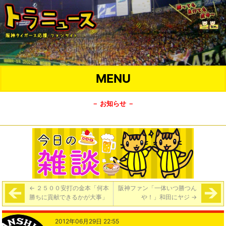
MENU
－ お知らせ －
←
２５００安打の金本「何本
阪神ファン「一体いつ勝つん
勝ちに貢献できるかが大事」
や！」和田にヤジ
→
2012年06月29日 22:55