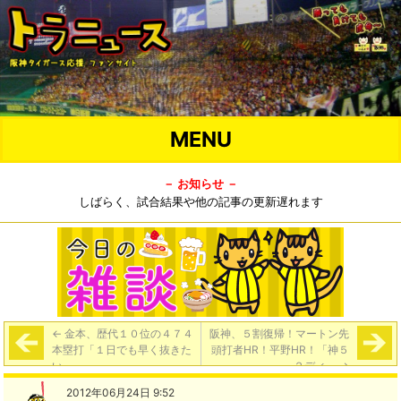
MENU
－ お知らせ －
しばらく、試合結果や他の記事の更新遅れます
←
金本、歴代１０位の４７４
阪神、５割復帰！マートン先
本塁打「１日でも早く抜きた
頭打者HR！平野HR！「神５
い」
－２ディ」
→
2012年06月24日 9:52