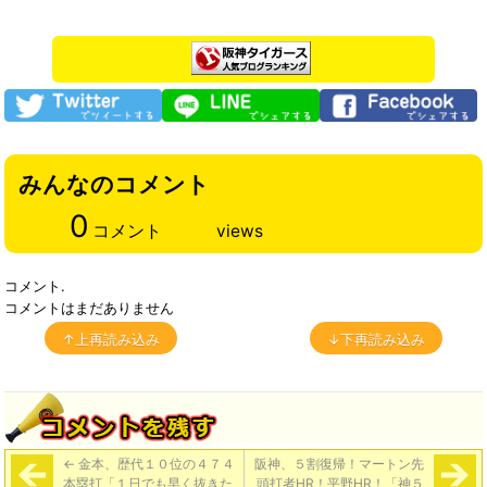
みんなのコメント
0
コメント
views
コメント.
コメントはまだありません
↑上再読み込み
↓下再読み込み
←
金本、歴代１０位の４７４
阪神、５割復帰！マートン先
本塁打「１日でも早く抜きた
頭打者HR！平野HR！「神５