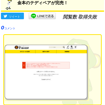
金本のテディベアが完売！
閲覧数 取得失敗
ツイート
0
コメント