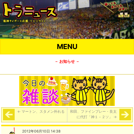
MENU
－ お知らせ －
←
マートン、スタメン外れる
和田、ファインプレー・良太
に代打「神１－２ソ」
→
2012年06月10日 14:38