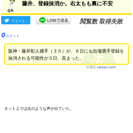
藤井、登録抹消か。右太もも裏に不安
閲覧数 取得失敗
ツイート
0
コメント
阪神・藤井彰人捕手（３５）が、６日にも出場選手登録を
抹消される可能性が５日、高まった。
引用元
sanspo.com
ネット上では次のような声が出ていた。