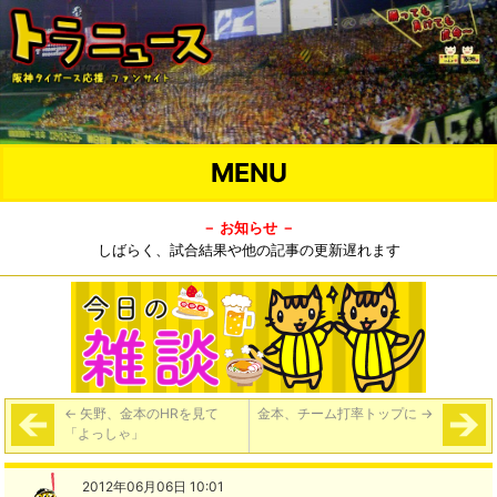
MENU
－ お知らせ －
しばらく、試合結果や他の記事の更新遅れます
←
矢野、金本のHRを見て
金本、チーム打率トップに
→
「よっしゃ」
2012年06月06日 10:01