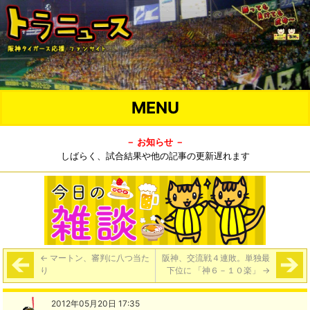
MENU
－ お知らせ －
しばらく、試合結果や他の記事の更新遅れます
←
マートン、審判に八つ当た
阪神、交流戦４連敗。単独最
り
下位に 「神６－１０楽」
→
2012年05月20日 17:35