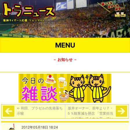
MENU
－ お知らせ －
←
和田、ブラゼルの先発落ち
坂井オーナー、前年より７・
示唆
５％観客減を懸念 「営業担当
に分析してくれと言ってい
る」
→
2012年05月18日 18:24