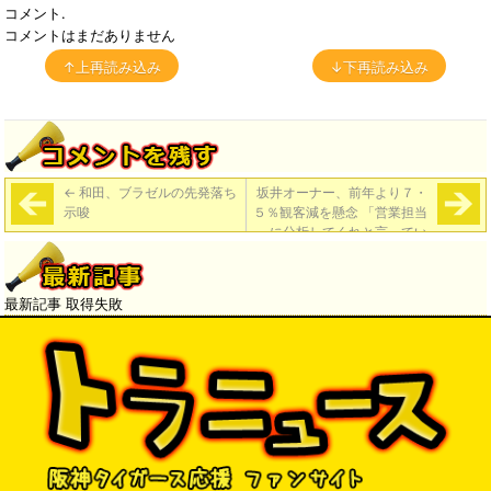
コメント.
コメントはまだありません
↑上再読み込み
↓下再読み込み
←
和田、ブラゼルの先発落ち
坂井オーナー、前年より７・
示唆
５％観客減を懸念 「営業担当
に分析してくれと言ってい
る」
→
最新記事 取得失敗