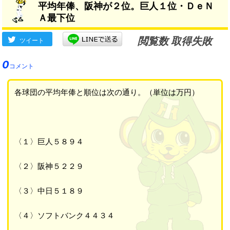
平均年俸、阪神が２位。巨人１位・ＤｅＮ
Ａ最下位
閲覧数 取得失敗
ツイート
0
コメント
各球団の平均年俸と順位は次の通り。（単位は万円）
〈１〉巨人５８９４
〈２〉阪神５２２９
〈３〉中日５１８９
〈４〉ソフトバンク４４３４