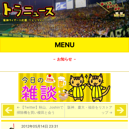
MENU
－ お知らせ －
←
【Twitter】秋山、Joshinで
阪神、慶大・福谷をリストア
掃除機を買い榎田と会う
ップ
→
2012年05月14日 23:31