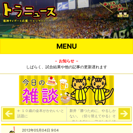
MENU
－ お知らせ －
しばらく、試合結果や他の記事の更新遅れます
←
１０歳の金本がかわいいと
新井「勝つために、やるしか
話題に
ない。（切り替えてやる）そ
れしかない」 ファンからは
「仕事しろ！」とヤジ
→
2012年05月04日 9:04