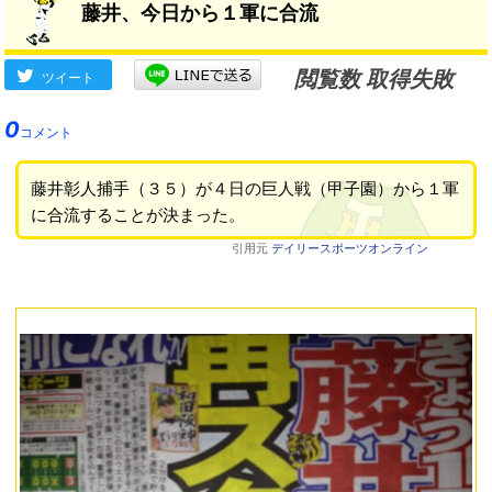
藤井、今日から１軍に合流
閲覧数 取得失敗
ツイート
0
コメント
藤井彰人捕手（３５）が４日の巨人戦（甲子園）から１軍
に合流することが決まった。
引用元
デイリースポーツオンライン