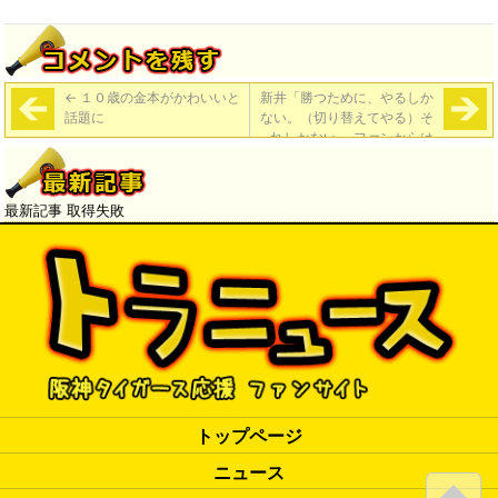
←
１０歳の金本がかわいいと
新井「勝つために、やるしか
話題に
ない。（切り替えてやる）そ
れしかない」 ファンからは
「仕事しろ！」とヤジ
→
最新記事 取得失敗
トップページ
ニュース