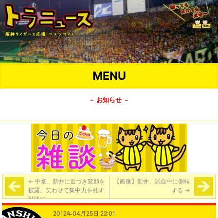
MENU
－ お知らせ －
←
中畑、新井に近づき変顔を
【画像】新井、試合中に側転
披露。笑わせて集中力を乱す
する
→
戦法に
2012年04月25日 22:01