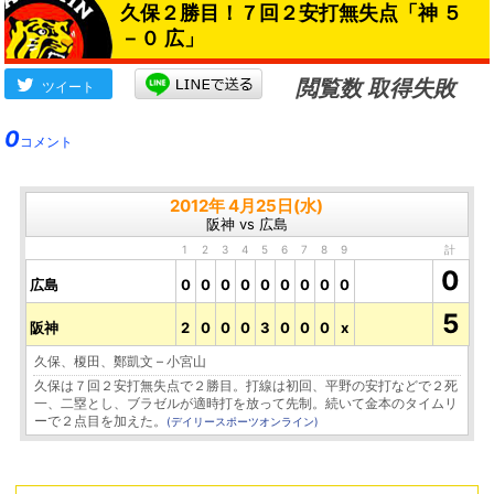
久保２勝目！７回２安打無失点「神 ５
－０ 広」
閲覧数 取得失敗
ツイート
0
コメント
2012年 4月25日(水)
阪神 vs 広島
1
2
3
4
5
6
7
8
9
計
0
広島
0
0
0
0
0
0
0
0
0
5
阪神
2
0
0
0
3
0
0
0
x
久保、榎田、鄭凱文 – 小宮山
久保は７回２安打無失点で２勝目。打線は初回、平野の安打などで２死
一、二塁とし、ブラゼルが適時打を放って先制。続いて金本のタイムリ
ーで２点目を加えた。
(デイリースポーツオンライン)