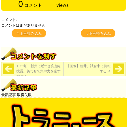
0
コメント
views
コメント.
コメントはまだありません
↑上再読み込み
↓下再読み込み
←
中畑、新井に近づき変顔を
【画像】新井、試合中に側転
披露。笑わせて集中力を乱す
する
→
戦法に
最新記事 取得失敗