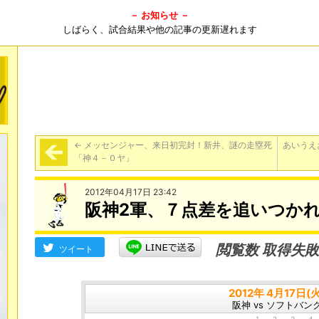
－ お知らせ －
しばらく、試合結果や他の記事の更新遅れます
←
メッセンジャー、来日初完封！新井、謎の走塁死
あいうえ
「神４－０ヤ」
2012年04月17日 23:42
阪神2軍、７点差を追いつか
閲覧数 取得失敗
ツイート
2012年 4月17日(火
阪神 vs ソフトバン