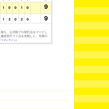
5
6
7
8
9
計
9
1
0
0
1
0
9
1
2
0
2
0
を放ち、公式戦プロ初打点をマークし
人連続安打で７点を先制した。先発の
ーツオンライン)