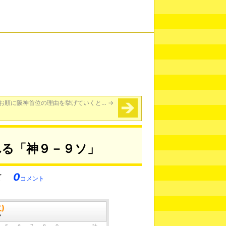
お順に阪神首位の理由を挙げていくと…
→
れる「神９－９ソ」
0
コメント
)
ク