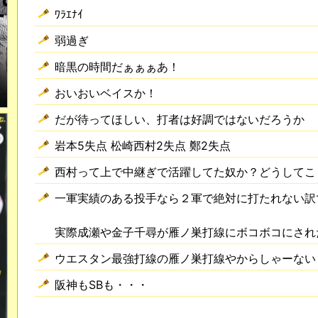
ﾜﾗｴﾅｲ
弱過ぎ
暗黒の時間だぁぁぁあ！
おいおいベイスか！
だが待ってほしい、打者は好調ではないだろうか
岩本5失点 松崎西村2失点 鄭2失点
西村って上で中継ぎで活躍してた奴か？どうしてこ
一軍実績のある投手なら２軍で絶対に打たれない訳
実際成瀬や金子千尋が雁ノ巣打線にボコボコにされ
ウエスタン最強打線の雁ノ巣打線やからしゃーない
阪神もSBも・・・