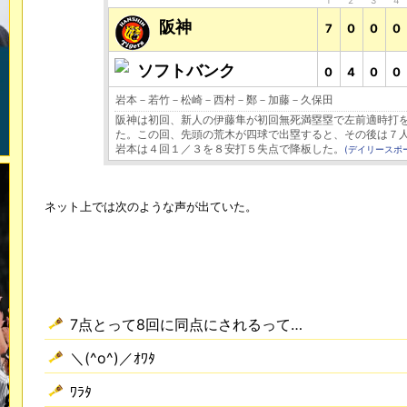
1
2
3
4
阪神
7
0
0
0
ソフトバンク
0
4
0
0
岩本－若竹－松崎－西村－鄭－加藤－久保田
阪神は初回、新人の伊藤隼が初回無死満塁塁で左前適時打
た。この回、先頭の荒木が四球で出塁すると、その後は７
岩本は４回１／３を８安打５失点で降板した。
(デイリースポ
ネット上では次のような声が出ていた。
7点とって8回に同点にされるって…
＼(^o^)／ｵﾜﾀ
ﾜﾗﾀ