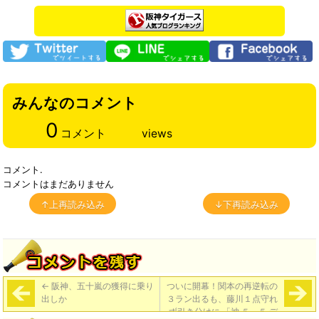
みんなのコメント
0
コメント
views
コメント.
コメントはまだありません
↑上再読み込み
↓下再読み込み
←
阪神、五十嵐の獲得に乗り
ついに開幕！関本の再逆転の
出しか
３ラン出るも、藤川１点守れ
ず引き分けに 「神 ５－５ デ