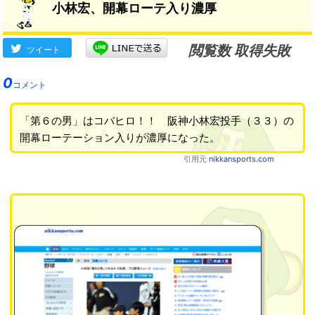
小林宏、開幕ローテ入り濃厚
閲覧数 取得失敗
ツイート
0
コメント
「第６の男」はコバヒロ！！ 阪神小林宏投手（３３）の
開幕ローテーション入りが濃厚になった。
引用元
nikkansports.com