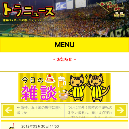
MENU
－ お知らせ －
←
阪神、五十嵐の獲得に乗り
ついに開幕！関本の再逆転の
出しか
３ラン出るも、藤川１点守れ
ず引き分けに 「神 ５－５ デ
ィ」
→
2012年03月30日 14:50