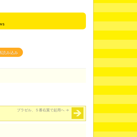
ews
再読み込み
ブラゼル、５番右翼で起用へ
→