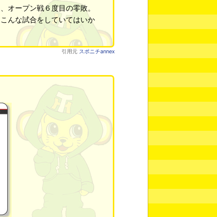
き、オープン戦６度目の零敗。
もこんな試合をしていてはいか
引用元
スポニチannex