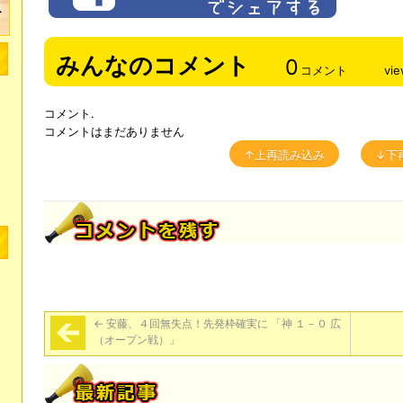
みんなのコメント
0
コメント
vi
コメント.
コメントはまだありません
↑上再読み込み
↓下
←
安藤、４回無失点！先発枠確実に 「神 １－０ 広
（オープン戦）」