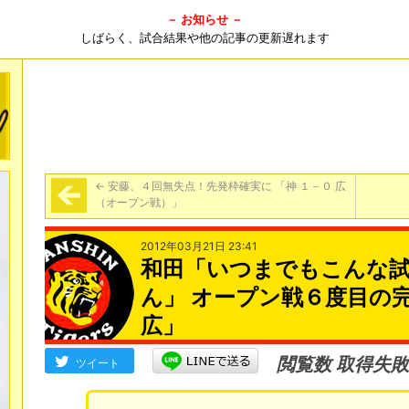
－ お知らせ －
しばらく、試合結果や他の記事の更新遅れます
←
安藤、４回無失点！先発枠確実に 「神 １－０ 広
（オープン戦）」
2012年03月21日 23:41
和田「いつまでもこんな
ん」 オープン戦６度目の完
広」
閲覧数 取得失敗
ツイート