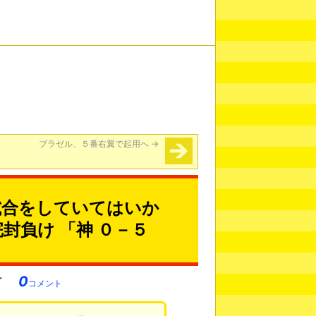
ブラゼル、５番右翼で起用へ
→
試合をしていてはいか
封負け 「神 ０－５
0
コメント