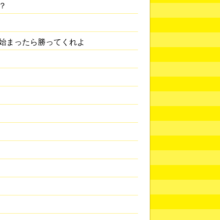
？
始まったら勝ってくれよ
）