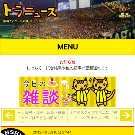
MENU
－ お知らせ －
しばらく、試合結果や他の記事の更新遅れます
←
元阪神・江草、広島へ移籍
上本のスクイズで同点に 「神
「カープは子どもの頃からの
２ – ２ 巨(オープン戦)」
→
ファン」
2012年03月10日 21:44