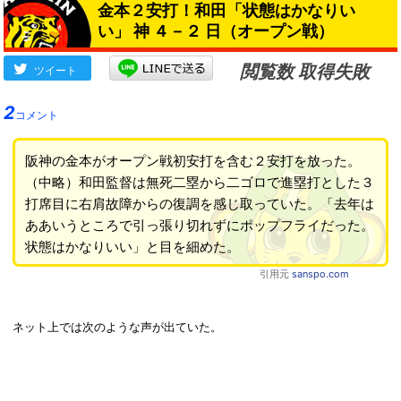
金本２安打！和田「状態はかなりい
い」 神 ４－２ 日（オープン戦）
閲覧数 取得失敗
ツイート
2
コメント
阪神の金本がオープン戦初安打を含む２安打を放った。
（中略）和田監督は無死二塁から二ゴロで進塁打とした３
打席目に右肩故障からの復調を感じ取っていた。「去年は
ああいうところで引っ張り切れずにポップフライだった。
状態はかなりいい」と目を細めた。
引用元
sanspo.com
ネット上では次のような声が出ていた。