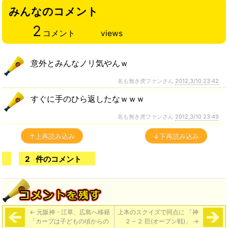
みんなのコメント
2
コメント
views
意外とみんなノリ気やんｗ
名も無き虎ファンさん
2012,3/10 23:42
すぐに手のひら返したなｗｗｗ
名も無き虎ファンさん
2012,3/10 23:49
↑上再読み込み
↓下再読み込み
2
件のコメント
←
元阪神・江草、広島へ移籍
上本のスクイズで同点に 「神
「カープは子どもの頃からの
２ – ２ 巨(オープン戦)」
→