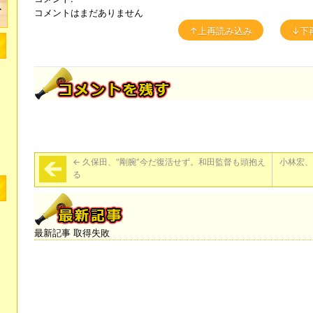
コメントはまだありません
↑上再読み込み
↓下
←
久保田、“剛腕”今だ復活せず。和田監督も頭抱え
小林宏、
る
最新記事 取得失敗