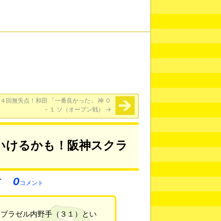
４回無失点！和田 「一番良かった」 神 ０
－１ ソ（オープン戦）
→
いけるかも！阪神スクラ
0
コメント
・ブラゼル内野手（３１）とい