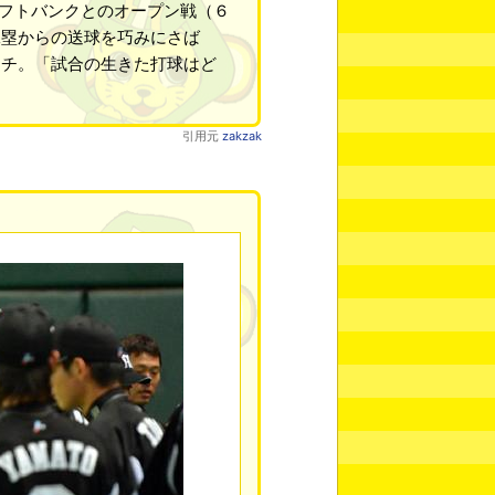
ソフトバンクとのオープン戦（６
二塁からの送球を巧みにさば
ッチ。「試合の生きた打球はど
。
引用元
zakzak