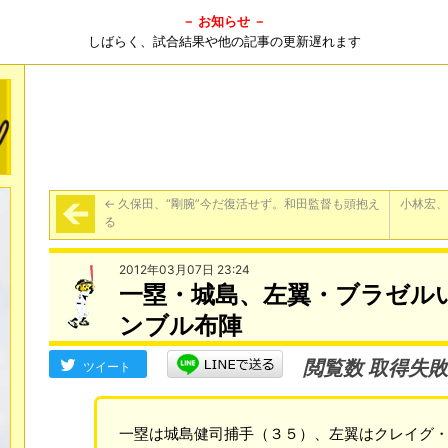
－ お知らせ －
しばらく、試合結果や他の記事の更新遅れます
←
久保田、“剛腕”今だ復活せず。和田監督も頭抱え
小林宏、
る
2012年03月07日 23:24
一塁・城島、左翼・ブラゼル
ンブル布陣
閲覧数 取得失敗
ツイート
一塁は城島健司捕手（３５）、左翼はクレイグ