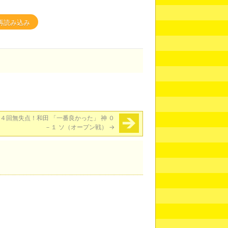
再読み込み
４回無失点！和田 「一番良かった」 神 ０
－１ ソ（オープン戦）
→